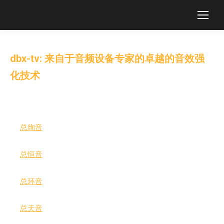
dbx-tv: 来自于音频设备专家的卓越的音效强
化技术
dbx-tv 是全世界最先进的音频技术开创者之一。我们的音频技
术包括：
总绚音
(Total Sonics®): 是一套音效增强技术，提升音质 –
现配备 2.1声道处理
总恒音
(Total Volume®): 是当今行业中最有效灵活的响度
控制技术
总环音
(Total Surround®): 通过设备中的扬声器，创造一个
让观众如身临其境的聆听享受之中
总天音
(Total Immersion™): 能在任何双声道设备上，创造
出向上虚拟天空环绕的效果