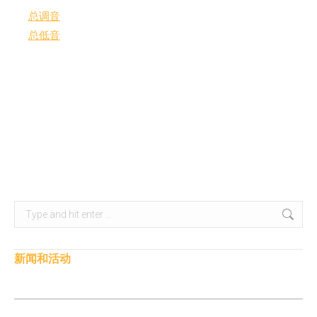
总调音
(Total Cal®): 智能声学校正系统
总低音
（Total Bass™）: 心理声学处理技术，可诱使大脑听
见小型扬声器无法物理呈现的低音
我们提供的软件解决方案目标是利用设备内的SoC 或 DSP，
最佳化每一台设备的扬声器，制造商能以最小的成本达到最顶
尖的音效。
Search:
新闻和活动
【用户评测】极米影院无线音响
【重要消息】 我们的 Total Cal 技术将在下周（9月7日至9日）的CEDIA博览