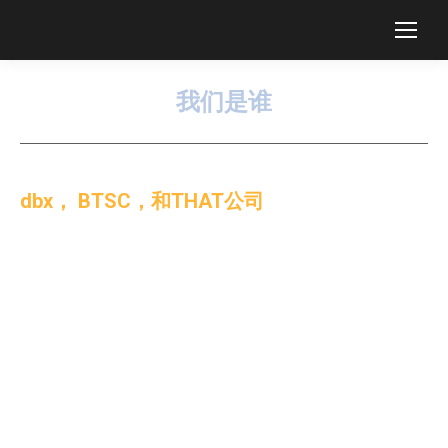
我们是谁
You are here:
dbx， BTSC，和THAT公司
dbx-tv 的根可以追踪到八十年代初的 dbx, Inc. 公司，当时是
一家具有广泛创新，屡获殊荣的音频设计和产品的生产地。其
中的一些发明，包括 dbx 压缩器（例如著名的 dbx 160和它的
变体），至今依然珍贵抢手。dbx 的压缩器/限制器现在普遍
用于录音棚和现场表演中。
dbx, Inc. 公司其中的一个重要发明是它的曾经荣获艾美奖专门
为BTSC （广播电视标准委员会）设计的噪音消减系统。
BTSC 在1984年成为北美模拟电视音频播放的标准，随后很多