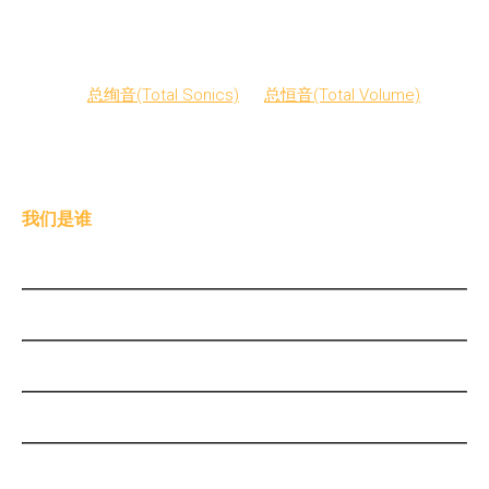
得那些参与原先业务技术开发的工程师们重新聚集在一起。从
那以后，THAT 公司极大地扩大了 dbx-tv 的范围，增强了其传
统接收技术新数字化的价值。最近，THAT 公司推出了一整套
新技术，
总绚音(Total Sonics)
和
总恒音(Total Volume)
，以
解决现代播放接收过程中常见的音频问题
我们是谁
联系我们
就业机会
总绚音（Total Sonics）历史
数字技术许可
模拟技术历史